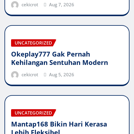
cekicrot
Aug 7, 2026
UNCATEGORIZED
Okeplay777 Gak Pernah
Kehilangan Sentuhan Modern
cekicrot
Aug 5, 2026
UNCATEGORIZED
Mantap168 Bikin Hari Kerasa
Lebih Fleksibel