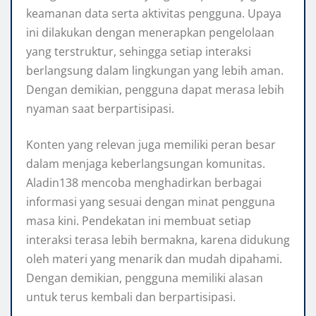
keamanan data serta aktivitas pengguna. Upaya
ini dilakukan dengan menerapkan pengelolaan
yang terstruktur, sehingga setiap interaksi
berlangsung dalam lingkungan yang lebih aman.
Dengan demikian, pengguna dapat merasa lebih
nyaman saat berpartisipasi.
Konten yang relevan juga memiliki peran besar
dalam menjaga keberlangsungan komunitas.
Aladin138 mencoba menghadirkan berbagai
informasi yang sesuai dengan minat pengguna
masa kini. Pendekatan ini membuat setiap
interaksi terasa lebih bermakna, karena didukung
oleh materi yang menarik dan mudah dipahami.
Dengan demikian, pengguna memiliki alasan
untuk terus kembali dan berpartisipasi.