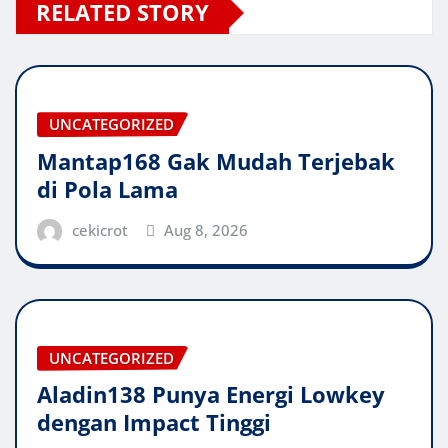
RELATED STORY
UNCATEGORIZED
Mantap168 Gak Mudah Terjebak
di Pola Lama
cekicrot
Aug 8, 2026
UNCATEGORIZED
Aladin138 Punya Energi Lowkey
dengan Impact Tinggi