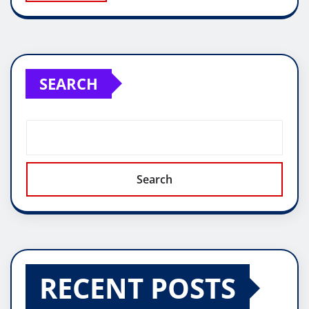
SEARCH
Search
RECENT POSTS