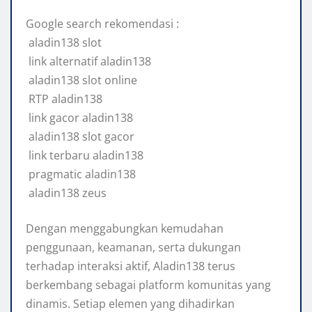
Google search rekomendasi :
aladin138 slot
link alternatif aladin138
aladin138 slot online
RTP aladin138
link gacor aladin138
aladin138 slot gacor
link terbaru aladin138
pragmatic aladin138
aladin138 zeus
Dengan menggabungkan kemudahan
penggunaan, keamanan, serta dukungan
terhadap interaksi aktif, Aladin138 terus
berkembang sebagai platform komunitas yang
dinamis. Setiap elemen yang dihadirkan