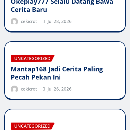
Okeplay777 Selalu Datang Bawa
Cerita Baru
cekicrot
Jul 28, 2026
UNCATEGORIZED
Mantap168 Jadi Cerita Paling
Pecah Pekan Ini
cekicrot
Jul 26, 2026
UNCATEGORIZED