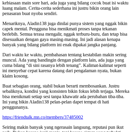
kebiasaan main sore hari, ada juga yang bilang cocok buat isi waktu
luang malam. Cerita-cerita sederhana ini justru bikin orang lain
penasaran buat nyoba sendiri.
Menariknya, Aladin138 juga dinilai punya sistem yang nggak bikin
capek mental. Pengguna bisa menikmati proses tanpa tekanan
berlebih. Semua terasa mengalir, nggak terburu-buru, dan tetap bisa
disesuaikan dengan gaya masing-masing. Ini jadi alasan kenapa
banyak yang bilang platform ini enak dipakai jangka panjang.
Dari waktu ke waktu, pembahasan tentang kestabilan makin sering
muncul. Ada yang bandingin dengan platform lain, ada juga yang
cuma bilang “di sini rasanya lebih tenang”. Kalimat-kalimat seperti
ini menyebar cepat karena datang dari pengalaman nyata, bukan
klaim kosong.
Buat sebagian orang, stabil bukan berarti membosankan. Justru
sebaliknya, kondisi yang konsisten bikin fokus lebih terjaga. Mereka
bisa menikmati setiap sesi tanpa khawatir ada perubahan tiba-tiba.
Ini yang bikin Aladin138 pelan-pelan dapet tempat di hati
penggunanya.
https://friendtalk.mn.co/members/37485002
Seiring makin banyak yang ngerasain langsung, reputasi pun ikut