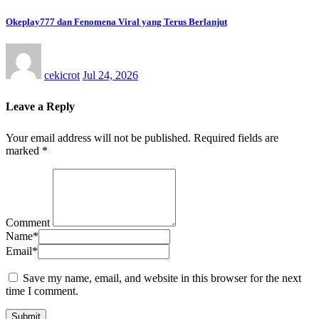
Okeplay777 dan Fenomena Viral yang Terus Berlanjut
cekicrot
Jul 24, 2026
Leave a Reply
Your email address will not be published.
Required fields are
marked
*
Comment
Name
*
Email
*
Save my name, email, and website in this browser for the next
time I comment.