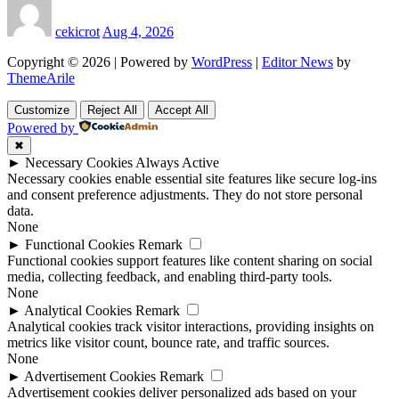
cekicrot
Aug 4, 2026
Copyright © 2026 | Powered by
WordPress
|
Editor News
by
ThemeArile
Customize
Reject All
Accept All
Powered by
✖
►
Necessary Cookies
Always Active
Necessary cookies enable essential site features like secure log-ins
and consent preference adjustments. They do not store personal
data.
None
►
Functional Cookies
Remark
Functional cookies support features like content sharing on social
media, collecting feedback, and enabling third-party tools.
None
►
Analytical Cookies
Remark
Analytical cookies track visitor interactions, providing insights on
metrics like visitor count, bounce rate, and traffic sources.
None
►
Advertisement Cookies
Remark
Advertisement cookies deliver personalized ads based on your