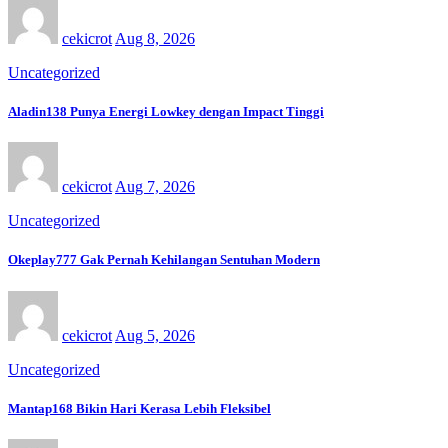
cekicrot
Aug 8, 2026
Uncategorized
Aladin138 Punya Energi Lowkey dengan Impact Tinggi
cekicrot
Aug 7, 2026
Uncategorized
Okeplay777 Gak Pernah Kehilangan Sentuhan Modern
cekicrot
Aug 5, 2026
Uncategorized
Mantap168 Bikin Hari Kerasa Lebih Fleksibel