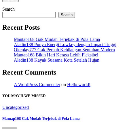
Search
Search
Recent Posts
Mantap168 Gak Mudah Terjebak di Pola Lama
Aladin138 Punya Energi Lowkey dengan Impact Tinggi
Okeplay777 Gak Pernah Kehilangan Sentuhan Modern
Mantap168 Bikin Hari Kerasa Lebih Fleksibel
Aladin138 Kayak Suasana Kota Setelah Hujan
Recent Comments
A WordPress Commenter
on
Hello world!
YOU MAY HAVE MISSED
Uncategorized
Mantap168 Gak Mudah Terjebak di Pola Lama