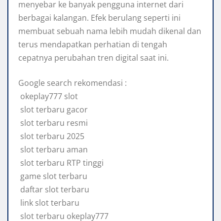
menyebar ke banyak pengguna internet dari
berbagai kalangan. Efek berulang seperti ini
membuat sebuah nama lebih mudah dikenal dan
terus mendapatkan perhatian di tengah
cepatnya perubahan tren digital saat ini.
Google search rekomendasi :
okeplay777 slot
slot terbaru gacor
slot terbaru resmi
slot terbaru 2025
slot terbaru aman
slot terbaru RTP tinggi
game slot terbaru
daftar slot terbaru
link slot terbaru
slot terbaru okeplay777