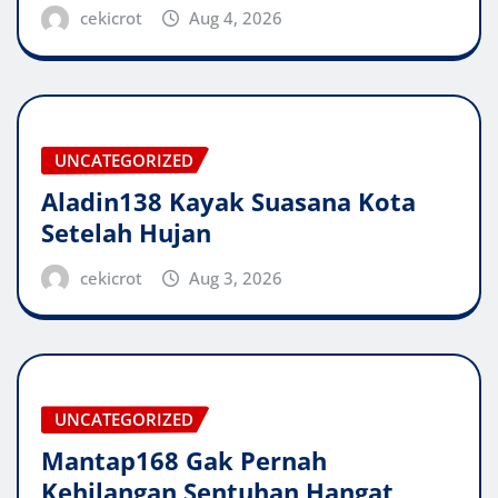
cekicrot
Aug 4, 2026
UNCATEGORIZED
Aladin138 Kayak Suasana Kota
Setelah Hujan
cekicrot
Aug 3, 2026
UNCATEGORIZED
Mantap168 Gak Pernah
Kehilangan Sentuhan Hangat