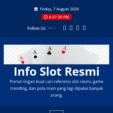
Skip
Friday, 7 August 2026
to
content
4:37:31 PM
Follow Us
Info Slot Resmi
Portal ringan buat cari referensi slot resmi, game
trending, dan pola main yang lagi dipakai banyak
orang.