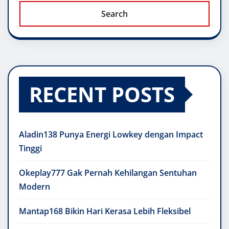
Search
RECENT POSTS
Aladin138 Punya Energi Lowkey dengan Impact
Tinggi
Okeplay777 Gak Pernah Kehilangan Sentuhan
Modern
Mantap168 Bikin Hari Kerasa Lebih Fleksibel