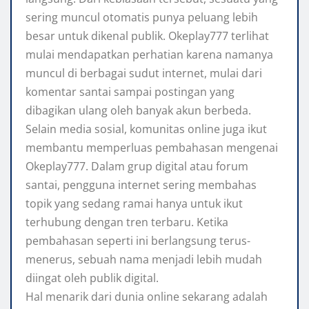
sering muncul otomatis punya peluang lebih
besar untuk dikenal publik. Okeplay777 terlihat
mulai mendapatkan perhatian karena namanya
muncul di berbagai sudut internet, mulai dari
komentar santai sampai postingan yang
dibagikan ulang oleh banyak akun berbeda.
Selain media sosial, komunitas online juga ikut
membantu memperluas pembahasan mengenai
Okeplay777. Dalam grup digital atau forum
santai, pengguna internet sering membahas
topik yang sedang ramai hanya untuk ikut
terhubung dengan tren terbaru. Ketika
pembahasan seperti ini berlangsung terus-
menerus, sebuah nama menjadi lebih mudah
diingat oleh publik digital.
Hal menarik dari dunia online sekarang adalah