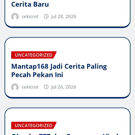
Cerita Baru
cekicrot
Jul 28, 2026
UNCATEGORIZED
Mantap168 Jadi Cerita Paling
Pecah Pekan Ini
cekicrot
Jul 26, 2026
UNCATEGORIZED