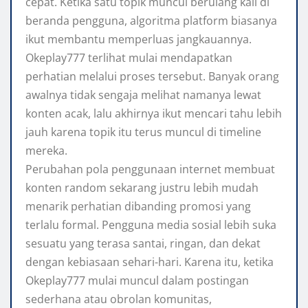
cepat. Ketika satu topik muncul berulang kali di
beranda pengguna, algoritma platform biasanya
ikut membantu memperluas jangkauannya.
Okeplay777 terlihat mulai mendapatkan
perhatian melalui proses tersebut. Banyak orang
awalnya tidak sengaja melihat namanya lewat
konten acak, lalu akhirnya ikut mencari tahu lebih
jauh karena topik itu terus muncul di timeline
mereka.
Perubahan pola penggunaan internet membuat
konten random sekarang justru lebih mudah
menarik perhatian dibanding promosi yang
terlalu formal. Pengguna media sosial lebih suka
sesuatu yang terasa santai, ringan, dan dekat
dengan kebiasaan sehari-hari. Karena itu, ketika
Okeplay777 mulai muncul dalam postingan
sederhana atau obrolan komunitas,