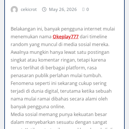
cekicrot
May 26, 2026
0
Belakangan ini, banyak pengguna internet mulai
menemukan nama
Okeplay777
dari timeline
random yang muncul di media sosial mereka.
Awalnya mungkin hanya lewat satu postingan
singkat atau komentar ringan, tetapi karena
terus terlihat di berbagai platform, rasa
penasaran publik perlahan mulai tumbuh.
Fenomena seperti ini sekarang cukup sering
terjadi di dunia digital, terutama ketika sebuah
nama mulai ramai dibahas secara alami oleh
banyak pengguna online.
Media sosial memang punya kekuatan besar
dalam menyebarkan sesuatu dengan sangat