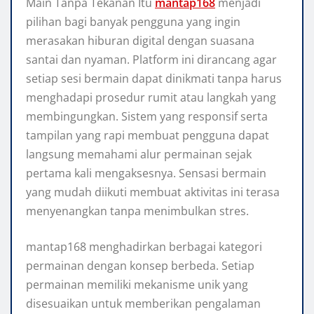
Main Tanpa Tekanan Itu
mantap168
menjadi
pilihan bagi banyak pengguna yang ingin
merasakan hiburan digital dengan suasana
santai dan nyaman. Platform ini dirancang agar
setiap sesi bermain dapat dinikmati tanpa harus
menghadapi prosedur rumit atau langkah yang
membingungkan. Sistem yang responsif serta
tampilan yang rapi membuat pengguna dapat
langsung memahami alur permainan sejak
pertama kali mengaksesnya. Sensasi bermain
yang mudah diikuti membuat aktivitas ini terasa
menyenangkan tanpa menimbulkan stres.
mantap168 menghadirkan berbagai kategori
permainan dengan konsep berbeda. Setiap
permainan memiliki mekanisme unik yang
disesuaikan untuk memberikan pengalaman