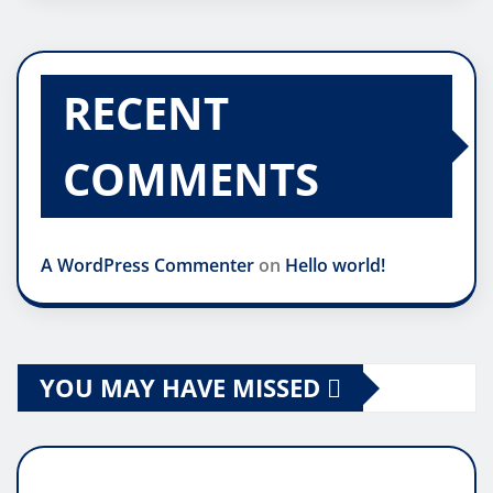
RECENT
COMMENTS
A WordPress Commenter
on
Hello world!
YOU MAY HAVE MISSED