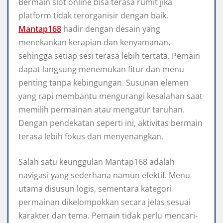
Bermain slot online bisa terasa rumit jika
platform tidak terorganisir dengan baik.
Mantap168
hadir dengan desain yang
menekankan kerapian dan kenyamanan,
sehingga setiap sesi terasa lebih tertata. Pemain
dapat langsung menemukan fitur dan menu
penting tanpa kebingungan. Susunan elemen
yang rapi membantu mengurangi kesalahan saat
memilih permainan atau mengatur taruhan.
Dengan pendekatan seperti ini, aktivitas bermain
terasa lebih fokus dan menyenangkan.
Salah satu keunggulan Mantap168 adalah
navigasi yang sederhana namun efektif. Menu
utama disusun logis, sementara kategori
permainan dikelompokkan secara jelas sesuai
karakter dan tema. Pemain tidak perlu mencari-