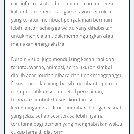
cari informasi atau berpindah halaman berkali-
kali untuk menemukan game favorit. Struktur
yang teratur membuat pengalaman bermain
lebih lancar, sehingga waktu yang dihabiskan
untuk menjelajah tidak membingungkan atau
memakan energi ekstra.
Desain visual juga mendukung kesan rapi dan
tertata. Warna, animasi, serta ukuran simbol
dipilih agar mudah dibaca dan tidak mengganggu
fokus. Tampilan yang bersih membantu pemain
memperhatikan setiap detail permainan,
termasuk simbol khusus, kombinasi
kemenangan, dan fitur tambahan. Dengan visual
yang jelas, setiap sesi terasa lebih nyaman,
terutama bagi pemain yang menghabiskan waktu
cukup lama di platform.