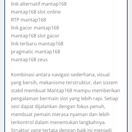
link alternatif mantap168
mantap168 slot online
RTP mantap168
link gacor mantap168
mantap168 slot gacor
link terbaru mantap168
pragmatic mantap168
mantap168 zeus
Kombinasi antara navigasi sederhana, visual
yang bersih, mekanisme terstruktur, dan sistem
stabil membuat Mantap168 mampu memberikan
pengalaman bermain slot yang lebih rapi. Setiap
sesi dapat dijalankan dengan fokus penuh,
membuat pemain merasa nyaman dan lebih
terkontrol dalam menentukan langkahnya.
Struktur yang tertata dengan baik ini menjadi