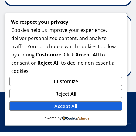
We respect your privacy
Cookies help us improve your experience,
UNCATEGORIZED
deliver personalized content, and analyze
Mantap168 Bikin Hari Kerasa
traffic. You can choose which cookies to allow
Lebih Fleksibel
by clicking
Customize
. Click
Accept All
to
consent or
Reject All
to decline non-essential
cekicrot
Aug 4, 2026
cookies.
Customize
Reject All
Accept All
Powered by
Copyright © 2026 | Powered by
WordPress
|
Editor