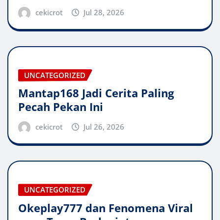
cekicrot
Jul 28, 2026
UNCATEGORIZED
Mantap168 Jadi Cerita Paling
Pecah Pekan Ini
cekicrot
Jul 26, 2026
UNCATEGORIZED
Okeplay777 dan Fenomena Viral