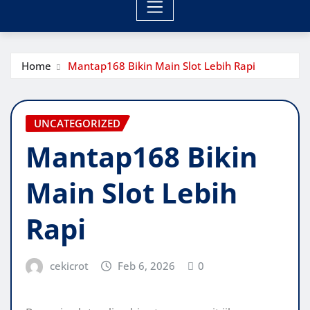
Home
Mantap168 Bikin Main Slot Lebih Rapi
UNCATEGORIZED
Mantap168 Bikin
Main Slot Lebih
Rapi
cekicrot
Feb 6, 2026
0