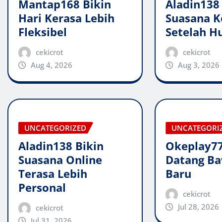
Mantap168 Bikin
Aladin138
Hari Kerasa Lebih
Suasana K
Fleksibel
Setelah H
cekicrot
cekicrot
Aug 4, 2026
Aug 3, 2026
UNCATEGORIZED
UNCATEGORI
Aladin138 Bikin
Okeplay77
Suasana Online
Datang Ba
Terasa Lebih
Baru
Personal
cekicrot
Jul 28, 2026
cekicrot
Jul 31, 2026