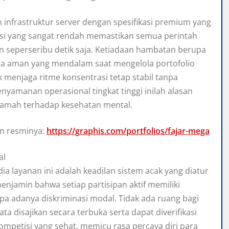
 infrastruktur server dengan spesifikasi premium yang
si yang sangat rendah memastikan semua perintah
n seperseribu detik saja. Ketiadaan hambatan berupa
a aman yang mendalam saat mengelola portofolio
ntuk menjaga ritme konsentrasi tetap stabil tanpa
nyamanan operasional tingkat tinggi inilah alasan
ramah terhadap kesehatan mental.
an resminya:
https://graphis.com/portfolios/fajar-mega
al
 layanan ini adalah keadilan sistem acak yang diatur
njamin bahwa setiap partisipan aktif memiliki
pa adanya diskriminasi modal. Tidak ada ruang bagi
ta disajikan secara terbuka serta dapat diverifikasi
kompetisi yang sehat, memicu rasa percaya diri para