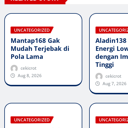
UNCATEGORIZED
UNCATEGORI
Mantap168 Gak
Aladin138
Mudah Terjebak di
Energi Lo
Pola Lama
dengan Im
Tinggi
cekicrot
Aug 8, 2026
cekicrot
Aug 7, 2026
UNCATEGORIZED
UNCATEGORI