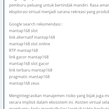
pemburu peluang untuk bertindak mandiri. Rasa aman
eksplorasi virtual menjadi sarana rekreasi yang produ
Google search rekomendasi :
mantap168 slot
link alternatif mantap168
mantap168 slot online
RTP mantap168
link gacor mantap168
mantap168 slot gacor
link terbaru mantap168
pragmatic mantap168
mantap168 zeus
Mengintegrasikan manajemen risiko yang bijak juga me
secara implisit dalam ekosistem ini. Asisten virtual sel
membantu Anda mengkalkulasi langkah taktis berikutn