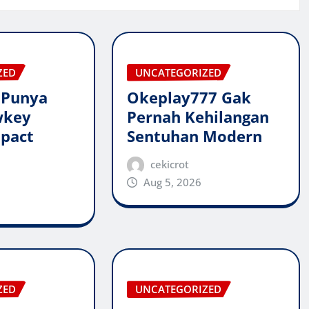
ZED
UNCATEGORIZED
 Punya
Okeplay777 Gak
wkey
Pernah Kehilangan
pact
Sentuhan Modern
cekicrot
Aug 5, 2026
ZED
UNCATEGORIZED