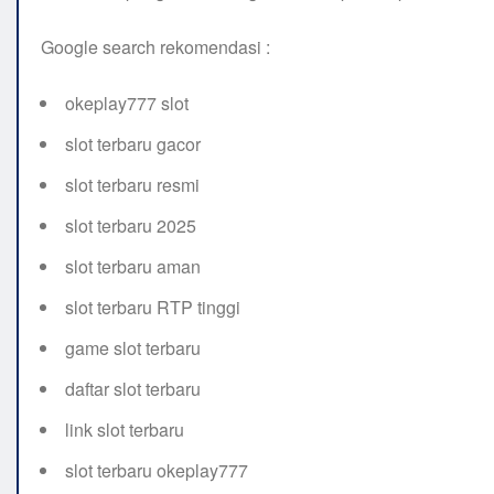
Google search rekomendasi :
okeplay777 slot
slot terbaru gacor
slot terbaru resmi
slot terbaru 2025
slot terbaru aman
slot terbaru RTP tinggi
game slot terbaru
daftar slot terbaru
link slot terbaru
slot terbaru okeplay777