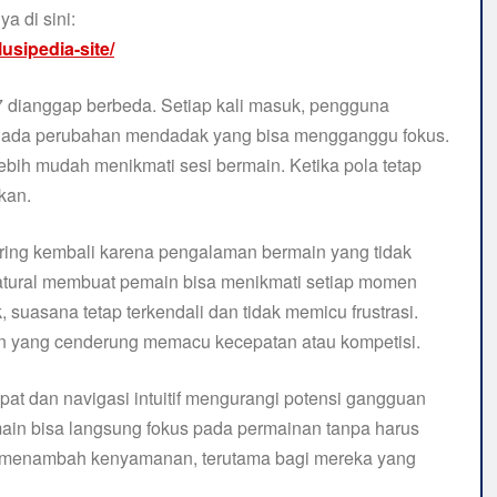
a di sini:
sipedia-site/
 dianggap berbeda. Setiap kali masuk, pengguna
 ada perubahan mendadak yang bisa mengganggu fokus.
bih mudah menikmati sesi bermain. Ketika pola tetap
kan.
ring kembali karena pengalaman bermain yang tidak
natural membuat pemain bisa menikmati setiap momen
 suasana tetap terkendali dan tidak memicu frustrasi.
ain yang cenderung memacu kecepatan atau kompetisi.
at dan navigasi intuitif mengurangi potensi gangguan
ain bisa langsung fokus pada permainan tanpa harus
ni menambah kenyamanan, terutama bagi mereka yang