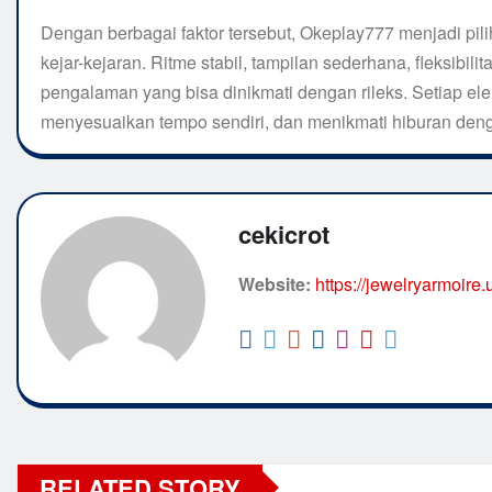
Dengan berbagai faktor tersebut, Okeplay777 menjadi pil
kejar-kejaran. Ritme stabil, tampilan sederhana, fleksibi
pengalaman yang bisa dinikmati dengan rileks. Setiap el
menyesuaikan tempo sendiri, dan menikmati hiburan deng
cekicrot
Website:
https://jewelryarmoire.
RELATED STORY