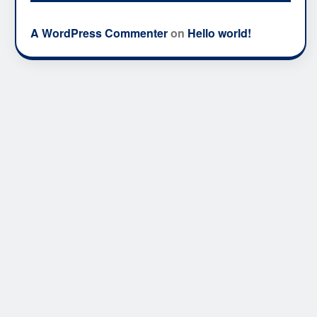
A WordPress Commenter
on
Hello world!