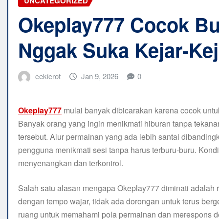
UNCATEGORIZED
Okeplay777 Cocok Bu
Nggak Suka Kejar-Ke
cekicrot
Jan 9, 2026
0
Okeplay777
mulai banyak dibicarakan karena cocok untuk
Banyak orang yang ingin menikmati hiburan tanpa tekanan
tersebut. Alur permainan yang ada lebih santai dibandin
pengguna menikmati sesi tanpa harus terburu-buru. Kondi
menyenangkan dan terkontrol.
Salah satu alasan mengapa Okeplay777 diminati adalah ri
dengan tempo wajar, tidak ada dorongan untuk terus berge
ruang untuk memahami pola permainan dan merespons den