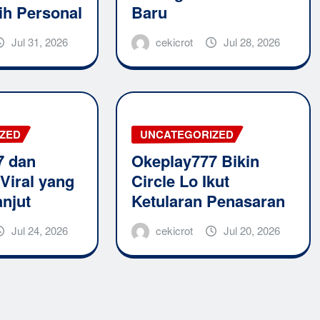
ih Personal
Baru
Jul 31, 2026
cekicrot
Jul 28, 2026
ZED
UNCATEGORIZED
7 dan
Okeplay777 Bikin
Viral yang
Circle Lo Ikut
anjut
Ketularan Penasaran
Jul 24, 2026
cekicrot
Jul 20, 2026