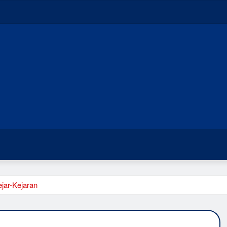
jar-Kejaran