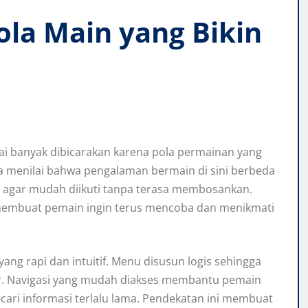
la Main yang Bikin
lai banyak dibicarakan karena pola permainan yang
menilai bahwa pengalaman bermain di sini berbeda
g agar mudah diikuti tanpa terasa membosankan.
membuat pemain ingin terus mencoba dan menikmati
ang rapi dan intuitif. Menu disusun logis sehingga
r. Navigasi yang mudah diakses membantu pemain
cari informasi terlalu lama. Pendekatan ini membuat