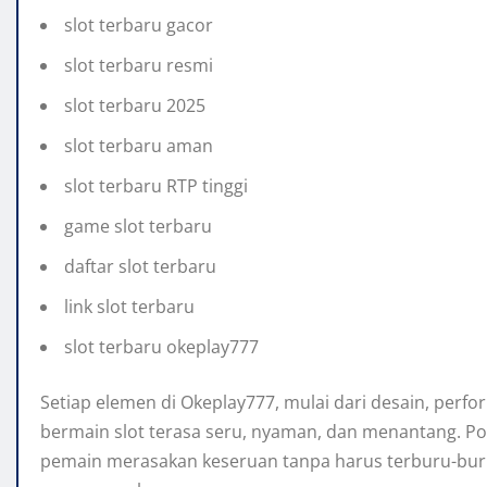
slot terbaru gacor
slot terbaru resmi
slot terbaru 2025
slot terbaru aman
slot terbaru RTP tinggi
game slot terbaru
daftar slot terbaru
link slot terbaru
slot terbaru okeplay777
Setiap elemen di Okeplay777, mulai dari desain, perfor
bermain slot terasa seru, nyaman, dan menantang. 
pemain merasakan keseruan tanpa harus terburu-buru, 