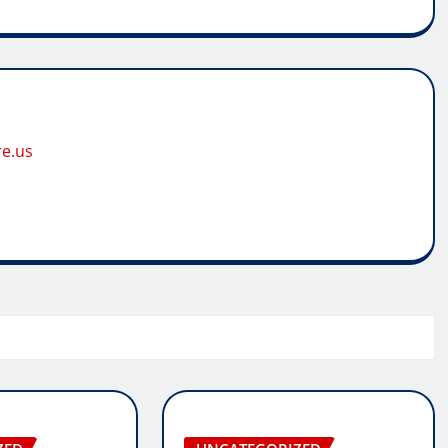
re.us