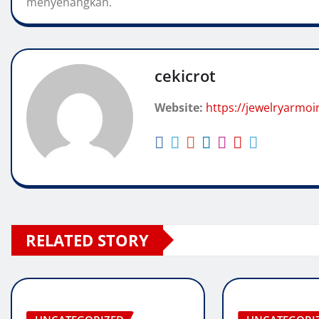
menyenangkan.
cekicrot
Website:
https://jewelryarmoi
RELATED STORY