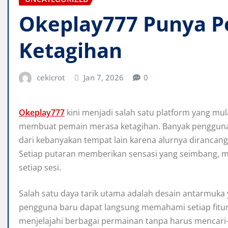
Okeplay777 Punya Po
Ketagihan
cekicrot
Jan 7, 2026
0
Okeplay777
kini menjadi salah satu platform yang mu
membuat pemain merasa ketagihan. Banyak pengguna 
dari kebanyakan tempat lain karena alurnya dirancan
Setiap putaran memberikan sensasi yang seimbang, 
setiap sesi.
Salah satu daya tarik utama adalah desain antarmuka y
pengguna baru dapat langsung memahami setiap fitu
menjelajahi berbagai permainan tanpa harus mencari-