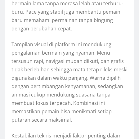
bermain lama tanpa merasa lelah atau terburu-
buru. Pace yang stabil juga membantu pemain
baru memahami permainan tanpa bingung
dengan perubahan cepat.
Tampilan visual di platform ini mendukung
pengalaman bermain yang nyaman. Menu
tersusun rapi, navigasi mudah diikuti, dan grafis
tidak berlebihan sehingga mata tetap rileks meski
digunakan dalam waktu panjang. Warna dipilih
dengan pertimbangan kenyamanan, sedangkan
animasi cukup mendukung suasana tanpa
membuat fokus terpecah. Kombinasi ini
memastikan pemain bisa menikmati setiap
putaran secara maksimal.
Kestabilan teknis menjadi faktor penting dalam