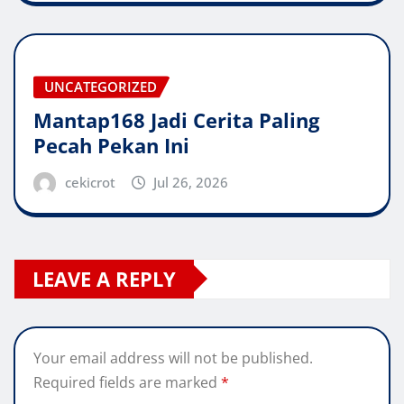
UNCATEGORIZED
Mantap168 Jadi Cerita Paling
Pecah Pekan Ini
cekicrot
Jul 26, 2026
LEAVE A REPLY
Your email address will not be published.
Required fields are marked
*