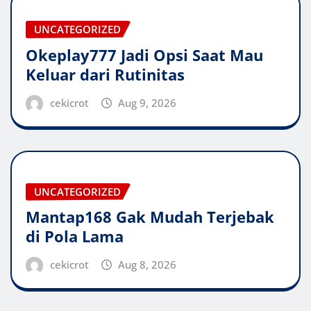
UNCATEGORIZED
Okeplay777 Jadi Opsi Saat Mau
Keluar dari Rutinitas
cekicrot
Aug 9, 2026
UNCATEGORIZED
Mantap168 Gak Mudah Terjebak
di Pola Lama
cekicrot
Aug 8, 2026