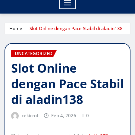
Home
Slot Online dengan Pace Stabil di aladin138
UNCATEGORIZED
Slot Online
dengan Pace Stabil
di aladin138
cekicrot
Feb 4, 2026
0