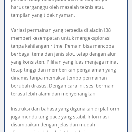
harus terganggu oleh masalah teknis atau
tampilan yang tidak nyaman.
Variasi permainan yang tersedia di aladin138
memberi kesempatan untuk mengeksplorasi
tanpa kehilangan ritme. Pemain bisa mencoba
berbagai tema dan jenis slot, tetap dengan alur
yang konsisten. Pilihan yang luas menjaga minat
tetap tinggi dan memberikan pengalaman yang
dinamis tanpa memaksa tempo permainan
berubah drastis. Dengan cara ini, sesi bermain
terasa lebih alami dan menyenangkan.
Instruksi dan bahasa yang digunakan di platform
juga mendukung pace yang stabil. Informasi
disampaikan dengan jelas dan mudah