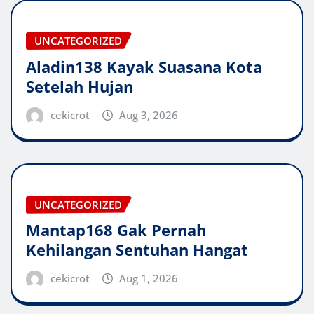
UNCATEGORIZED
Aladin138 Kayak Suasana Kota
Setelah Hujan
cekicrot
Aug 3, 2026
UNCATEGORIZED
Mantap168 Gak Pernah
Kehilangan Sentuhan Hangat
cekicrot
Aug 1, 2026