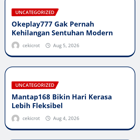
UNCATEGORIZED
Okeplay777 Gak Pernah
Kehilangan Sentuhan Modern
cekicrot
Aug 5, 2026
UNCATEGORIZED
Mantap168 Bikin Hari Kerasa
Lebih Fleksibel
cekicrot
Aug 4, 2026