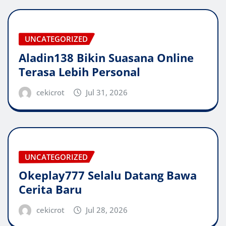
UNCATEGORIZED
Aladin138 Bikin Suasana Online
Terasa Lebih Personal
cekicrot
Jul 31, 2026
UNCATEGORIZED
Okeplay777 Selalu Datang Bawa
Cerita Baru
cekicrot
Jul 28, 2026