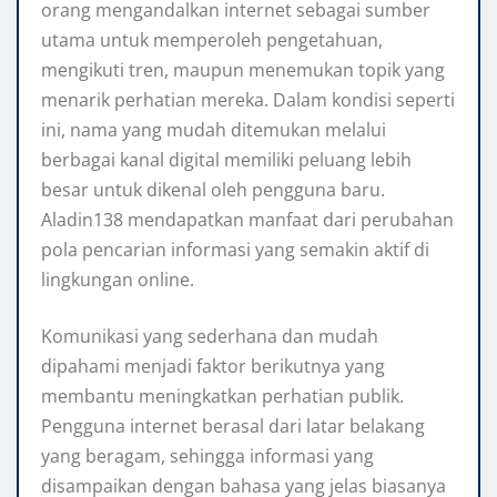
orang mengandalkan internet sebagai sumber
utama untuk memperoleh pengetahuan,
mengikuti tren, maupun menemukan topik yang
menarik perhatian mereka. Dalam kondisi seperti
ini, nama yang mudah ditemukan melalui
berbagai kanal digital memiliki peluang lebih
besar untuk dikenal oleh pengguna baru.
Aladin138 mendapatkan manfaat dari perubahan
pola pencarian informasi yang semakin aktif di
lingkungan online.
Komunikasi yang sederhana dan mudah
dipahami menjadi faktor berikutnya yang
membantu meningkatkan perhatian publik.
Pengguna internet berasal dari latar belakang
yang beragam, sehingga informasi yang
disampaikan dengan bahasa yang jelas biasanya