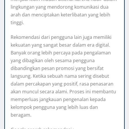
lingkungan yang mendorong komunikasi dua
arah dan menciptakan keterlibatan yang lebih
tinggi.
Rekomendasi dari pengguna lain juga memiliki
kekuatan yang sangat besar dalam era digital.
Banyak orang lebih percaya pada pengalaman
yang dibagikan oleh sesama pengguna
dibandingkan pesan promosi yang bersifat
langsung. Ketika sebuah nama sering disebut
dalam percakapan yang positif, rasa penasaran
akan muncul secara alami. Proses ini membantu
memperluas jangkauan pengenalan kepada
kelompok pengguna yang lebih luas dan
beragam.