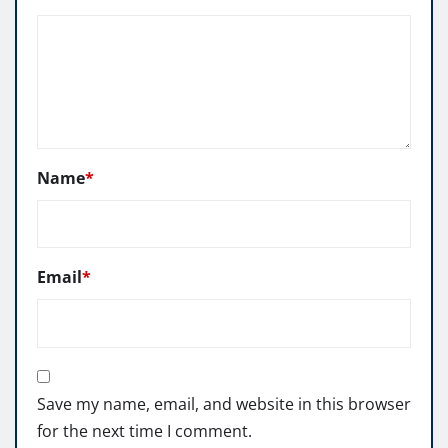
Name
*
Email
*
Save my name, email, and website in this browser
for the next time I comment.