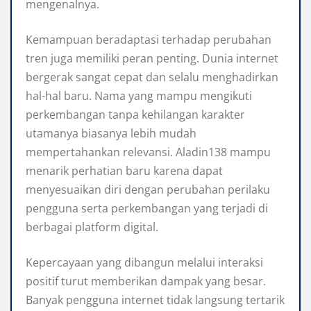
mengenalnya.
Kemampuan beradaptasi terhadap perubahan
tren juga memiliki peran penting. Dunia internet
bergerak sangat cepat dan selalu menghadirkan
hal-hal baru. Nama yang mampu mengikuti
perkembangan tanpa kehilangan karakter
utamanya biasanya lebih mudah
mempertahankan relevansi. Aladin138 mampu
menarik perhatian baru karena dapat
menyesuaikan diri dengan perubahan perilaku
pengguna serta perkembangan yang terjadi di
berbagai platform digital.
Kepercayaan yang dibangun melalui interaksi
positif turut memberikan dampak yang besar.
Banyak pengguna internet tidak langsung tertarik