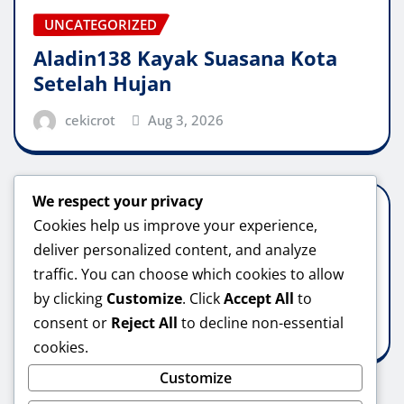
UNCATEGORIZED
Aladin138 Kayak Suasana Kota
Setelah Hujan
cekicrot
Aug 3, 2026
We respect your privacy
Cookies help us improve your experience,
UNCATEGORIZED
deliver personalized content, and analyze
Mantap168 Gak Pernah
traffic. You can choose which cookies to allow
Kehilangan Sentuhan Hangat
by clicking
Customize
. Click
Accept All
to
consent or
Reject All
to decline non-essential
cekicrot
Aug 1, 2026
cookies.
Customize