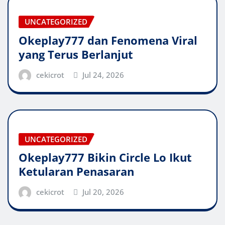
UNCATEGORIZED
Okeplay777 dan Fenomena Viral
yang Terus Berlanjut
cekicrot
Jul 24, 2026
UNCATEGORIZED
Okeplay777 Bikin Circle Lo Ikut
Ketularan Penasaran
cekicrot
Jul 20, 2026