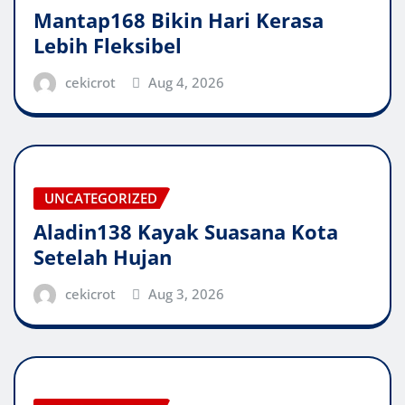
Mantap168 Bikin Hari Kerasa
Lebih Fleksibel
cekicrot
Aug 4, 2026
UNCATEGORIZED
Aladin138 Kayak Suasana Kota
Setelah Hujan
cekicrot
Aug 3, 2026