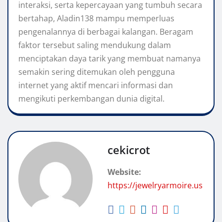
interaksi, serta kepercayaan yang tumbuh secara
bertahap, Aladin138 mampu memperluas
pengenalannya di berbagai kalangan. Beragam
faktor tersebut saling mendukung dalam
menciptakan daya tarik yang membuat namanya
semakin sering ditemukan oleh pengguna
internet yang aktif mencari informasi dan
mengikuti perkembangan dunia digital.
cekicrot
Website:
https://jewelryarmoire.us