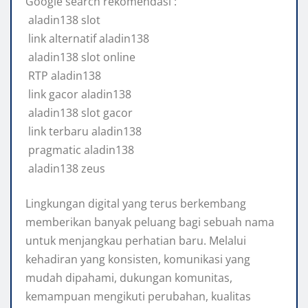
Google search rekomendasi :
aladin138 slot
link alternatif aladin138
aladin138 slot online
RTP aladin138
link gacor aladin138
aladin138 slot gacor
link terbaru aladin138
pragmatic aladin138
aladin138 zeus
Lingkungan digital yang terus berkembang
memberikan banyak peluang bagi sebuah nama
untuk menjangkau perhatian baru. Melalui
kehadiran yang konsisten, komunikasi yang
mudah dipahami, dukungan komunitas,
kemampuan mengikuti perubahan, kualitas