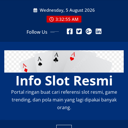
Skip
Wednesday, 5 August 2026
to
content
3:32:55 AM
Follow Us
Info Slot Resmi
Portal ringan buat cari referensi slot resmi, game
trending, dan pola main yang lagi dipakai banyak
orang.