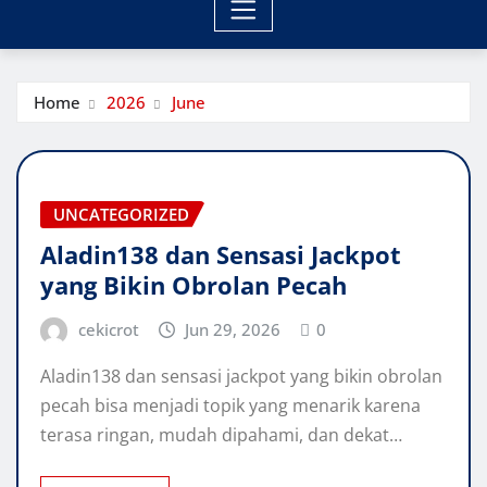
Home
2026
June
UNCATEGORIZED
Aladin138 dan Sensasi Jackpot
yang Bikin Obrolan Pecah
cekicrot
Jun 29, 2026
0
Aladin138 dan sensasi jackpot yang bikin obrolan
pecah bisa menjadi topik yang menarik karena
terasa ringan, mudah dipahami, dan dekat…