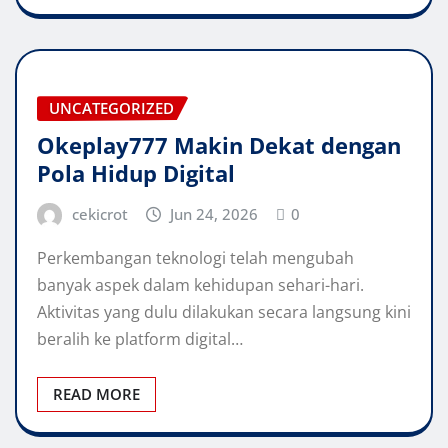
UNCATEGORIZED
Okeplay777 Makin Dekat dengan
Pola Hidup Digital
cekicrot
Jun 24, 2026
0
Perkembangan teknologi telah mengubah
banyak aspek dalam kehidupan sehari-hari.
Aktivitas yang dulu dilakukan secara langsung kini
beralih ke platform digital…
READ MORE