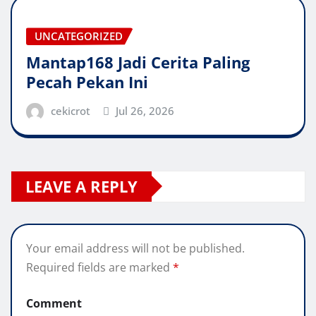
UNCATEGORIZED
Mantap168 Jadi Cerita Paling
Pecah Pekan Ini
cekicrot
Jul 26, 2026
LEAVE A REPLY
Your email address will not be published.
Required fields are marked
*
Comment