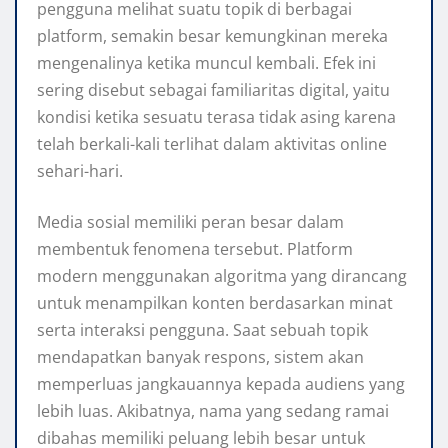
pengguna melihat suatu topik di berbagai
platform, semakin besar kemungkinan mereka
mengenalinya ketika muncul kembali. Efek ini
sering disebut sebagai familiaritas digital, yaitu
kondisi ketika sesuatu terasa tidak asing karena
telah berkali-kali terlihat dalam aktivitas online
sehari-hari.
Media sosial memiliki peran besar dalam
membentuk fenomena tersebut. Platform
modern menggunakan algoritma yang dirancang
untuk menampilkan konten berdasarkan minat
serta interaksi pengguna. Saat sebuah topik
mendapatkan banyak respons, sistem akan
memperluas jangkauannya kepada audiens yang
lebih luas. Akibatnya, nama yang sedang ramai
dibahas memiliki peluang lebih besar untuk