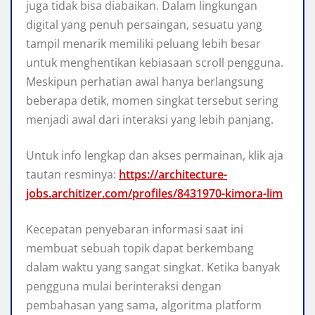
juga tidak bisa diabaikan. Dalam lingkungan
digital yang penuh persaingan, sesuatu yang
tampil menarik memiliki peluang lebih besar
untuk menghentikan kebiasaan scroll pengguna.
Meskipun perhatian awal hanya berlangsung
beberapa detik, momen singkat tersebut sering
menjadi awal dari interaksi yang lebih panjang.
Untuk info lengkap dan akses permainan, klik aja
tautan resminya:
https://architecture-
jobs.architizer.com/profiles/8431970-kimora-lim
Kecepatan penyebaran informasi saat ini
membuat sebuah topik dapat berkembang
dalam waktu yang sangat singkat. Ketika banyak
pengguna mulai berinteraksi dengan
pembahasan yang sama, algoritma platform