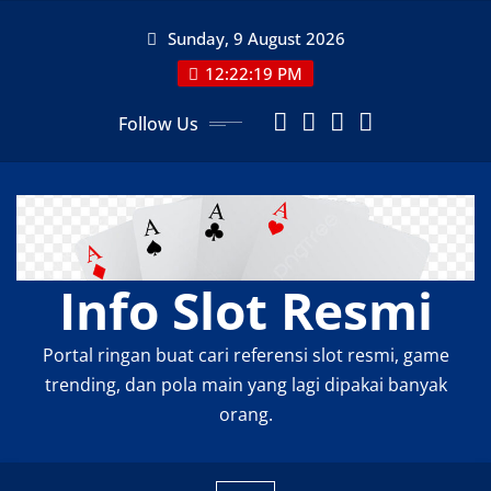
Skip
Sunday, 9 August 2026
to
content
12:22:19 PM
Follow Us
Info Slot Resmi
Portal ringan buat cari referensi slot resmi, game
trending, dan pola main yang lagi dipakai banyak
orang.