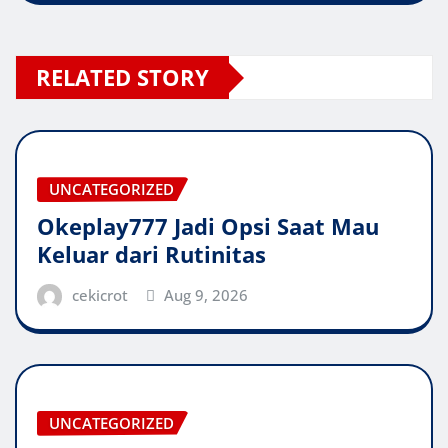
RELATED STORY
UNCATEGORIZED
Okeplay777 Jadi Opsi Saat Mau
Keluar dari Rutinitas
cekicrot
Aug 9, 2026
UNCATEGORIZED